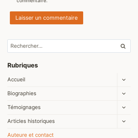
commentaire.
Rechercher :
Rubriques
Ouvrir
Accueil
le
menu
Ouvrir
Biographies
enfan
le
menu
Ouvrir
Témoignages
enfan
le
menu
Ouvrir
Articles historiques
enfan
le
menu
Auteure et contact