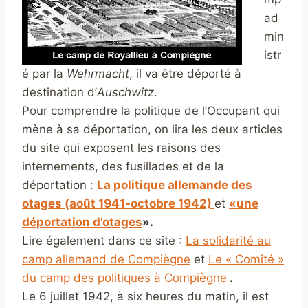
ad
min
istr
é par la
Wehrmacht
, il va être déporté à
destination d’
Auschwitz
.
Pour comprendre la politique de l’Occupant qui
mène à sa déportation, on lira les deux articles
du site qui exposent les raisons des
internements, des fusillades et de la
déportation :
La politique allemande des
otages (août 1941-octobre 1942)
et
«une
déportation d’otages
».
Lire également dans ce site :
La solidarité au
camp allemand de Compiègne
et
Le « Comité »
du camp des politiques à Compiègne
.
Le 6 juillet 1942, à six heures du matin, il est