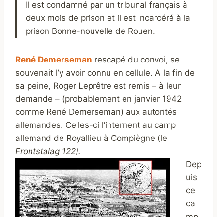
Il est condamné par un tribunal français à
deux mois de prison et il est incarcéré à la
prison Bonne-nouvelle de Rouen.
René Demerseman
rescapé du convoi, se
souvenait l’y avoir connu en cellule. A la fin de
sa peine, Roger Leprêtre est remis – à leur
demande – (probablement en janvier 1942
comme René Demerseman) aux autorités
allemandes. Celles-ci l’internent au camp
allemand de Royallieu à Compiègne (le
Frontstalag 122).
Dep
uis
ce
ca
mp