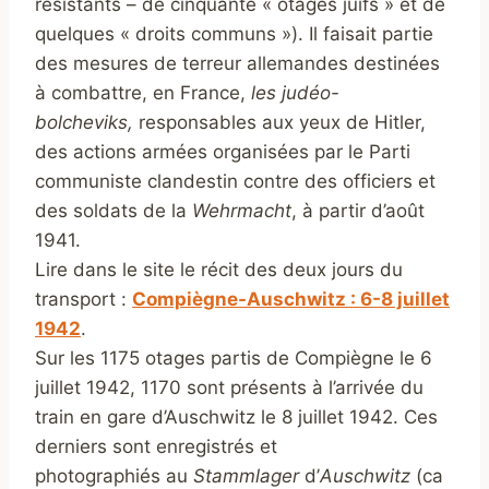
résistants – de cinquante « otages juifs » et de
quelques « droits communs »). Il faisait partie
des mesures de terreur allemandes destinées
à combattre, en France,
les judéo-
bolcheviks,
responsables aux yeux de Hitler,
des actions armées organisées par le Parti
communiste clandestin contre des officiers et
des soldats de la
Wehrmacht
, à partir d’août
1941.
Lire dans le site le récit des deux jours du
transport :
Compiègne-Auschwitz : 6-8 juillet
1942
.
Sur les 1175 otages partis de Compiègne le 6
juillet 1942, 1170 sont présents à l’arrivée du
train en gare d’Auschwitz le 8 juillet 1942. Ces
derniers sont enregistrés et
photographiés au
Stammlager
d’
Auschwitz
(ca