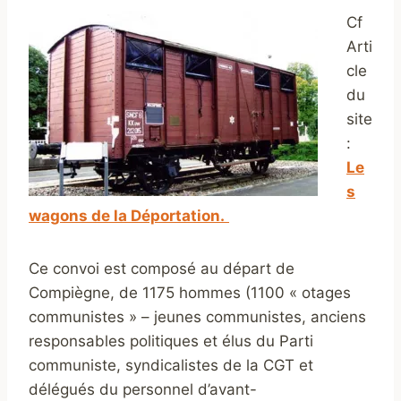
Cf
Arti
cle
du
site
:
Le
s
wagons de la Déportation.
Ce convoi est composé au départ de
Compiègne, de 1175 hommes (1100 « otages
communistes » – jeunes communistes, anciens
responsables politiques et élus du Parti
communiste, syndicalistes de la CGT et
délégués du personnel d’avant-