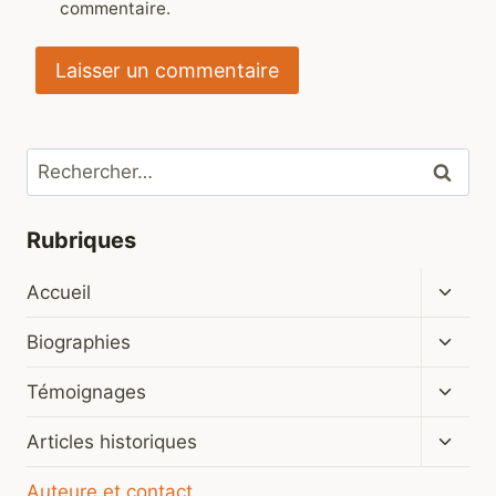
commentaire.
Rechercher :
Rubriques
Ouvrir
Accueil
le
menu
Ouvrir
Biographies
enfan
le
menu
Ouvrir
Témoignages
enfan
le
menu
Ouvrir
Articles historiques
enfan
le
menu
Auteure et contact