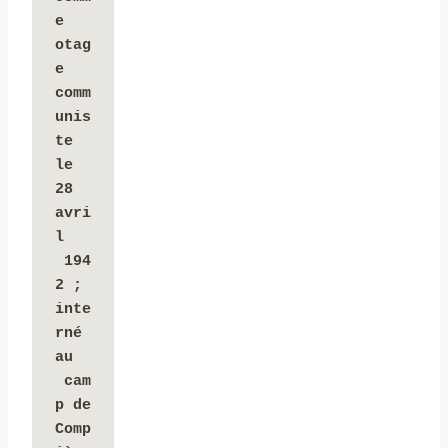
e 
otag
e 
comm
unis
te 
le
28 
avri
l 
 194
2 ;
inte
rné 
au 
 cam
p de 
Comp