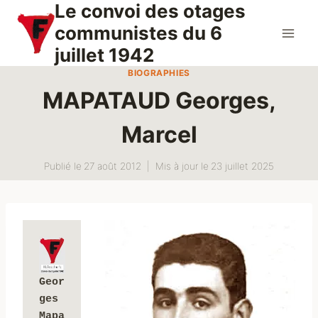
Le convoi des otages
Aller
au
communistes du 6
contenu
juillet 1942
BIOGRAPHIES
MAPATAUD Georges,
Marcel
Publié le
27 août 2012
Mis à jour le
23 juillet 2025
Geor
ges 
Mapa