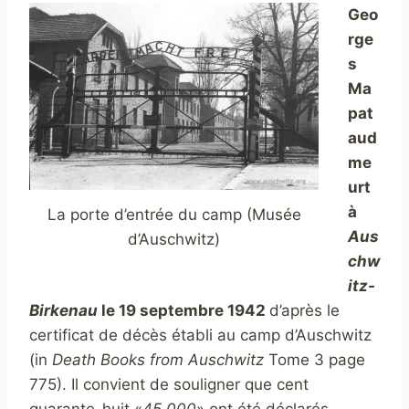
Geo
rge
s
Ma
pat
aud
me
urt
à
La porte d’entrée du camp (Musée
Aus
d’Auschwitz)
chw
itz-
Birkenau
le 19 septembre 1942
d’après le
certificat de décès établi au camp d’Auschwitz
(in
Death Books from Auschwitz
Tome 3 page
775). Il convient de souligner que cent