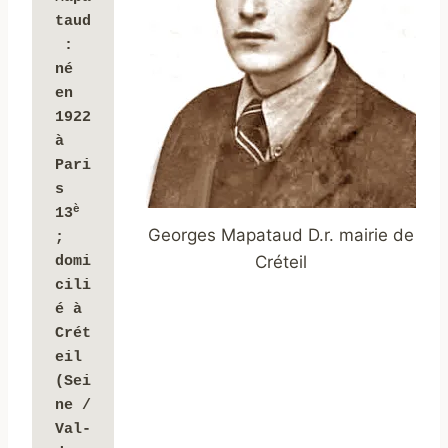
taud
 : 
né 
en 
1922 
à 
Pari
s 
è
13
Georges Mapataud D.r. mairie de
;
Créteil
domi
cili
é à 
Crét
eil 
(Sei
ne / 
Val-