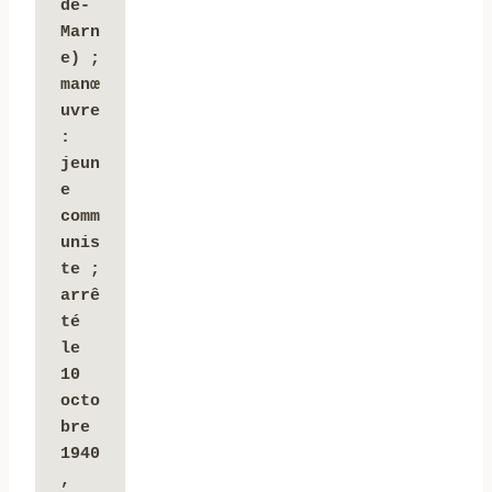
de-
Marn
e) ; 
manœ
uvre 
: 
jeun
e 
comm
unis
te ; 
arrê
té 
le 
10 
octo
bre 
1940
, 