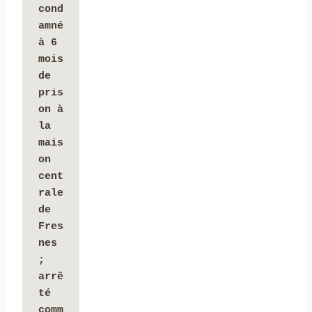
cond
amné 
à 6 
mois 
de 
pris
on à 
la 
mais
on 
cent
rale 
de 
Fres
nes 
;
arrê
té 
comm