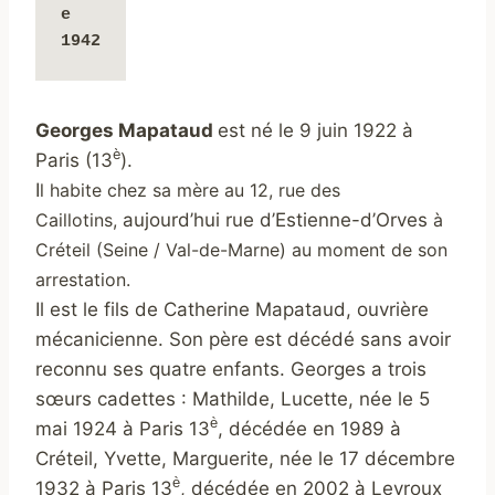
e 
1942
Georges Mapataud
est né le 9 juin 1922 à
è
Paris (13
).
I
l habite chez sa mère au 12, rue des
Caillotins,
aujourd’hui rue d’Estienne-d’Orves
à
Créteil (Seine / Val-de-Marne)
au moment de son
arrestation.
Il est le fils de Catherine Mapataud, ouvrière
mécanicienne. Son père est décédé sans avoir
reconnu ses quatre enfants. Georges a trois
sœurs cadettes : Mathilde, Lucette, née le 5
è
mai 1924 à Paris 13
, décédée en 1989 à
Créteil, Yvette, Marguerite, née le 17 décembre
è
1932 à Paris 13
, décédée en 2002 à Levroux