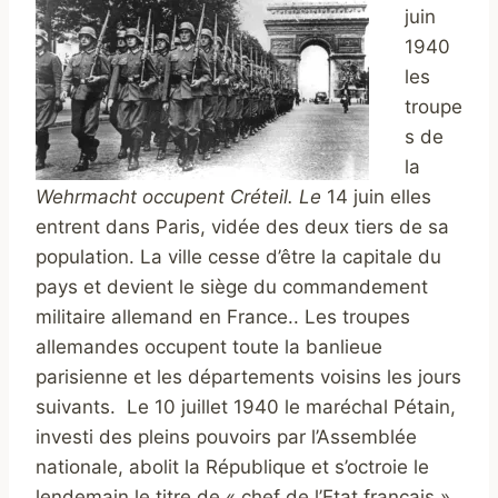
juin
1940
les
troupe
s de
la
Wehrmacht
occupent Créteil. Le
14 juin elles
entrent dans Paris, vidée des deux tiers de sa
population. La ville cesse d’être la capitale du
pays et devient le siège du commandement
militaire allemand en France.. Les troupes
allemandes occupent toute la banlieue
parisienne et les départements voisins les jours
suivants. Le 10 juillet 1940 le maréchal Pétain,
investi des pleins pouvoirs par l’Assemblée
nationale, abolit la République et s’octroie le
lendemain le titre de « chef de l’Etat français ».