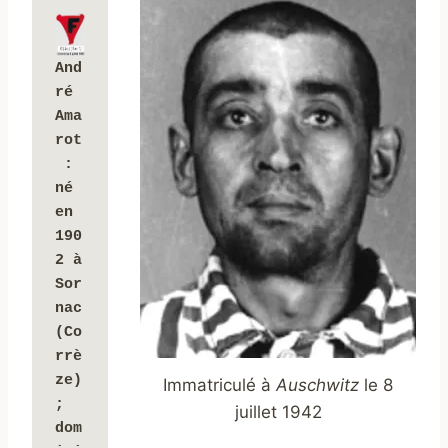
And
ré 
Ama
rot
: 
né 
en 
190
2 à 
Sor
nac 
(Co
rrè
ze) 
Immatriculé à
Auschwitz
le 8
; 
juillet 1942
dom