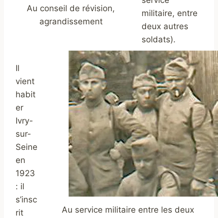
service
Au conseil de révision,
militaire, entre
agrandissement
deux autres
soldats).
Il
vient
habit
er
Ivry-
sur-
Seine
en
1923
: il
s’insc
Au service militaire entre les deux
rit