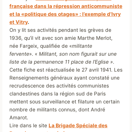
française dans la répression anticommuniste
et la «politique des otages» : l’exemple d’Ivry
et Vitry
.
On y lit ses activités pendant les grèves de
1936, qu’il vit avec son amie Marthe Merlot,
née Fargeix, qualifiée de «
militante
fervente
». «
M
ilitant, son nom figurait sur une
liste de la permanence 11 place de l’Eglise »
.
Cette fiche est réactualisée le 27 avril 1941. Les
Renseignements généraux ayant constaté une
recrudescence des activités communistes
clandestines dans la région sud de Paris
mettent sous surveillance et filature un certain
nombre de militants connus, dont André
Amarot.
Lire dans le site
La Brigade Spéciale des