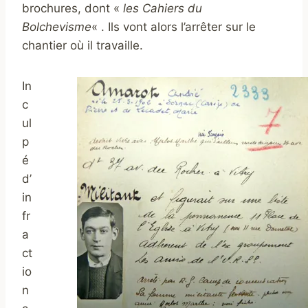
brochures, dont «
les Cahiers du
Bolchevisme
« . Ils vont alors l’arrêter sur le
chantier où il travaille.
In
c
ul
p
é
d’
in
fr
a
ct
io
n