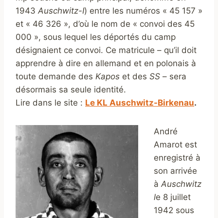
1943
Auschwitz-I
) entre les numéros « 45 157 »
et « 46 326 », d’où le nom de « convoi des 45
000 », sous lequel les déportés du camp
désignaient ce convoi. Ce matricule – qu’il doit
apprendre à dire en allemand et en polonais à
toute demande des
Kapos
et des
SS
– sera
désormais sa seule identité.
Lire dans le site :
Le KL Auschwitz-Birkenau
.
André
Amarot est
enregistré à
son arrivée
à
Auschwitz
l
e 8 juillet
1942 sous