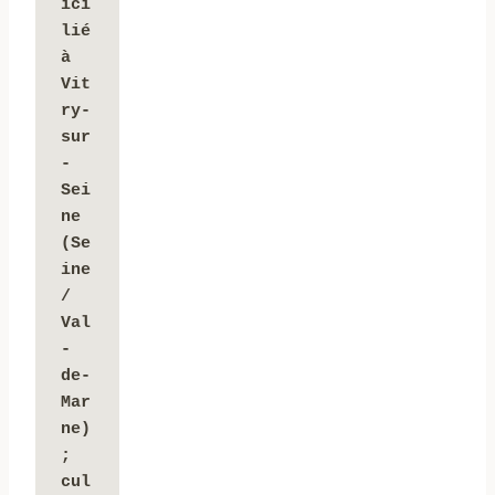
ici
lié 
à 
Vit
ry-
sur
-
Sei
ne 
(Se
ine 
/ 
Val
-
de-
Mar
ne) 
; 
cul