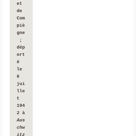
et 
de 
Com
piè
gne
 ; 
dép
ort
é 
le 
6 
jui
lle
t 
194
2 à 
Aus
chw
itz 