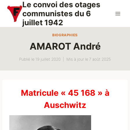
Le convoi des otages
Aller
au
communistes du 6
contenu
juillet 1942
BIOGRAPHIES
AMAROT André
Publié le
19 juillet 2020
Mis à jour le
7 août 2025
Matricule « 45 168 » à
Auschwitz