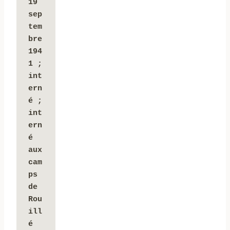
19 
sep
tem
bre 
194
1 ; 
int
ern
é ; 
int
ern
é 
aux 
cam
ps 
de 
Rou
ill
é 