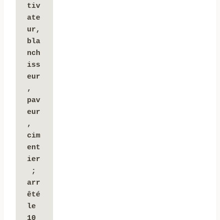
tiv
ate
ur, 
bla
nch
iss
eur
, 
pav
eur
, 
cim
ent
ier
 ; 
arr
êté 
le 
10 