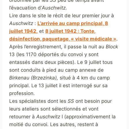
ordonnée par les
SS
peu de temps avant
l’évacuation d’
Auschwitz.
Lire dans le site le récit de leur premier jour à
Auschwitz
:
L’arrivée au camp principal, 8
juillet 1942
.
et
8 juillet 1942 : Tonte,
désinfection, paquetage, « visite médicale »
.
Après l’enregistrement, il passe la nuit au
Block
13 (les 1170 déportés du convoi y sont
entassés dans deux pièces). Le 9 juillet tous
sont conduits à pied au camp annexe de
Birkenau (Brzezinka),
situé à 4 km du camp
principal. Le 13 juillet il est interrogé sur sa
profession.
Les spécialistes dont les
SS
ont besoin pour
leurs ateliers sont sélectionnés et vont
retourner à
Auschwitz
I (approximativement la
moitié du convoi. Les autres, restent à