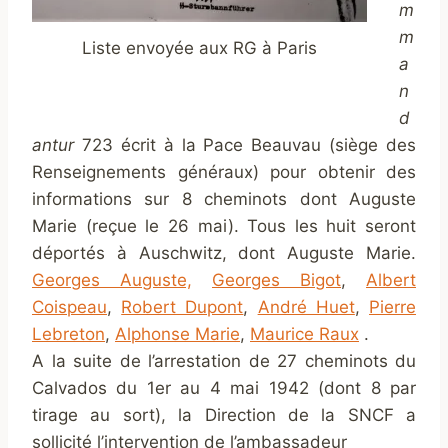
m
m
Liste envoyée aux RG à Paris
a
n
d
antur
723 écrit à la Pace Beauvau (siège des
Renseignements généraux) pour obtenir des
informations sur 8 cheminots dont Auguste
Marie (reçue le 26 mai). Tous les huit seront
déportés à Auschwitz, dont Auguste Marie.
Georges Auguste,
Georges Bigot
,
Albert
Coispeau
,
Robert Dupont
,
André Huet
,
Pierre
Lebreton
,
Alphonse Marie
,
Maurice Raux
.
A la suite de l’arrestation de 27 cheminots du
Calvados du 1er au 4 mai 1942 (dont 8 par
tirage au sort), la Direction de la SNCF a
sollicité l’intervention de l’ambassadeur