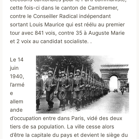
cette fois-ci dans le canton de Cambremer,
contre le Conseiller Radical indépendant
sortant Louis Maurice qui est réélu au premier
tour avec 841 vois, contre 35 à Auguste Marie
et 2 voix au candidat socialiste. .
Le 14
juin
1940,
l’armé
e
allem
ande
d’occupation entre dans Paris, vidé des deux
tiers de sa population. La ville cesse alors
d’être la capitale du pays et devient le siège du