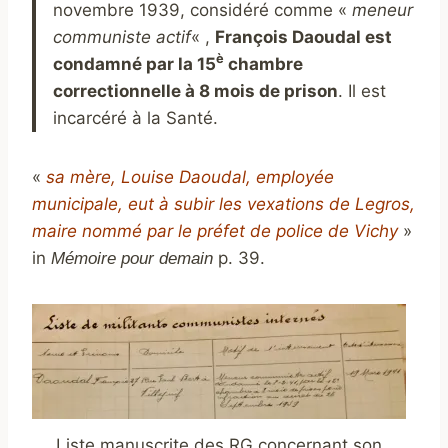
novembre 1939, considéré comme «
meneur
communiste actif
« ,
François Daoudal est
è
condamné par la
15
chambre
correctionnelle
à 8 mois de prison
. Il est
incarcéré à la Santé.
«
sa mère, Louise Daoudal, employée
municipale, eut à subir les vexations de Legros,
maire nommé par le préfet de police de Vichy
»
in
p. 39.
Mémoire pour demain
Liste manuscrite des RG concernant son