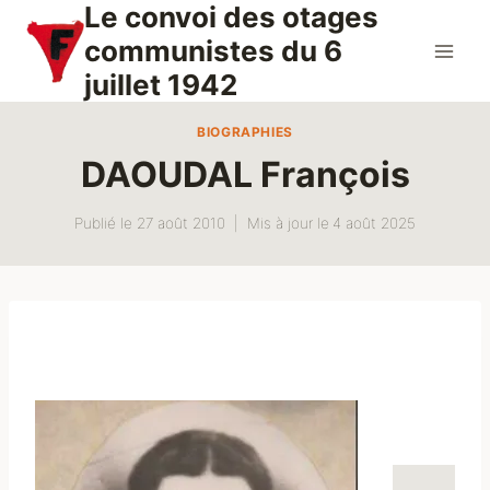
Le convoi des otages
Aller
au
communistes du 6
contenu
juillet 1942
BIOGRAPHIES
DAOUDAL François
Publié le
27 août 2010
Mis à jour le
4 août 2025