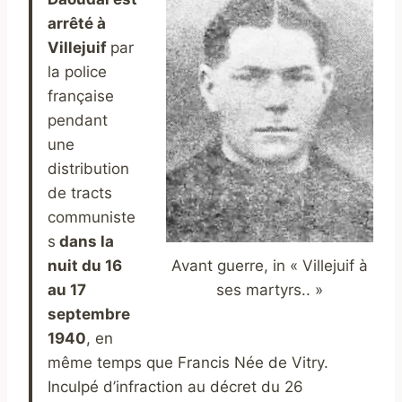
arrêté à
Villejuif
par
la police
française
pendant
une
distribution
de tracts
communiste
s
dans la
nuit du 16
Avant guerre, in « Villejuif à
au 17
ses martyrs.. »
septembre
1940
, en
même temps que Francis Née de Vitry.
Inculpé d’infraction au décret du 26