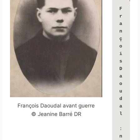
F
r
a
n
ç
o
i
s 
D
a
o
u
d
François Daoudal avant guerre
a
© Jeanine Barré DR
l
: 
n