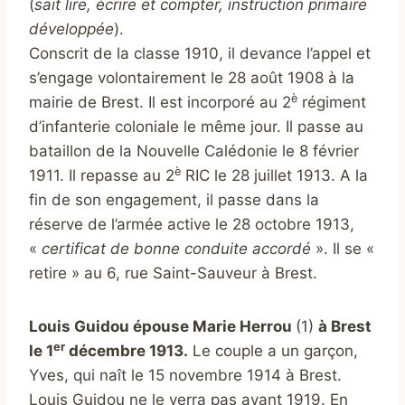
(
sait lire, écrire et compter, instruction primaire
développée
).
Conscrit de la classe 1910, il devance l’appel et
s’engage volontairement le 28 août 1908 à la
è
mairie de Brest. Il est incorporé au 2
régiment
d’infanterie coloniale le même jour. Il passe au
bataillon de la Nouvelle Calédonie le 8 février
è
1911. Il repasse au 2
RIC le 28 juillet 1913. A la
fin de son engagement, il passe dans la
réserve de l’armée active le 28 octobre 1913,
«
certificat de bonne conduite accordé
». Il se «
retire » au 6, rue Saint-Sauveur à Brest.
Louis Guidou épouse Marie Herrou
(1)
à Brest
er
le 1
décembre 1913.
Le couple a un garçon,
Yves, qui naît le 15 novembre 1914 à Brest.
Louis Guidou ne le verra pas avant 1919. En