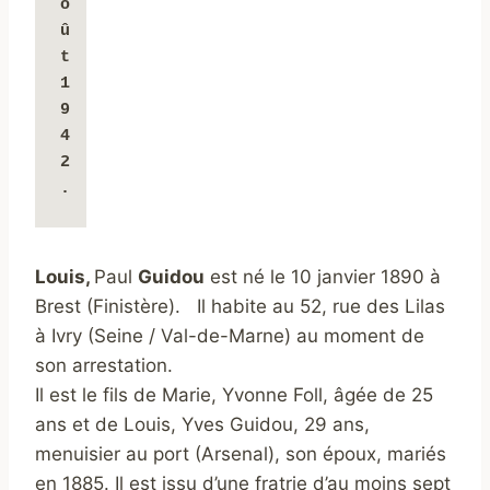
o
û
t 
1
9
4
2
.
Louis,
Paul
Guidou
est né le 10 janvier 1890 à
Brest (Finistère). Il habite au 52, rue des Lilas
à Ivry (Seine / Val-de-Marne) au moment de
son arrestation.
Il est le fils de Marie, Yvonne Foll, âgée de 25
ans et de Louis, Yves Guidou, 29 ans,
menuisier au port (Arsenal), son époux, mariés
en 1885. Il est issu d’une fratrie d’au moins sept