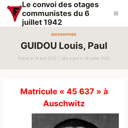
Le convoi des otages
Aller
au
communistes du 6
contenu
juillet 1942
BIOGRAPHIES
GUIDOU Louis, Paul
Publié le
10 avril 2012
Mis à jour le
28 juillet 2025
Matricule « 45 637 » à
Auschwitz