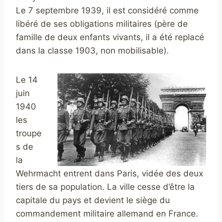
Le 7 septembre 1939, il est considéré comme
libéré de ses obligations militaires (père de
famille de deux enfants vivants, il a été replacé
dans la classe 1903, non mobilisable).
Le 14
juin
1940
les
troupe
s de
la
Wehrmacht entrent dans Paris, vidée des deux
tiers de sa population. La ville cesse d’être la
capitale du pays et devient le siège du
commandement militaire allemand en France.