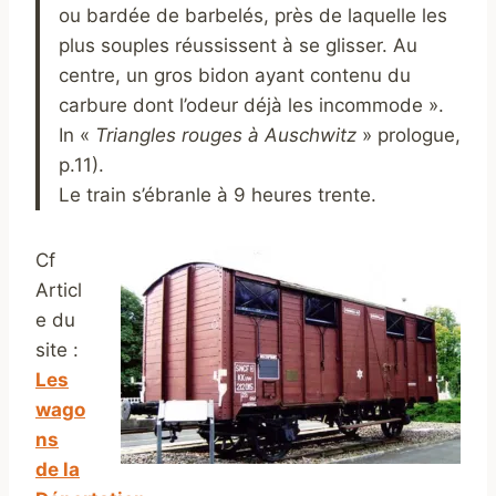
ou bardée de barbelés, près de laquelle les
plus souples réussissent à se glisser. Au
centre, un gros bidon ayant contenu du
carbure dont l’odeur déjà les incommode ».
In «
Triangles rouges à Auschwitz
» prologue,
p.11).
Le train s’ébranle à 9 heures trente.
Cf
Articl
e du
site :
Les
wago
ns
de la