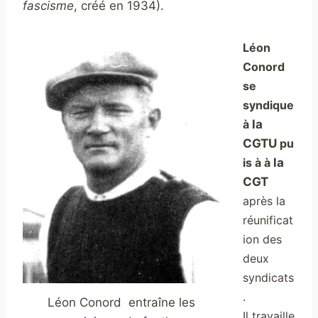
fascisme
, créé en 1934).
Léon
Conord
se
syndique
à
la
CGTU
pu
is à à
la
CGT
après la
réunificat
ion des
deux
syndicats
.
Léon Conord entraîne les
Il travaille