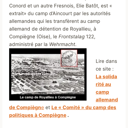
Conord et un autre Fresnois, Elie Batôt, est «
extrait» du camp d’Aincourt par les autorités
allemandes qui les transfèrent au camp
allemand de détention de Royallieu, à
Compiègne (Oise), le
Frontstalag
122,
administré par la
Wehrmacht
.
Lire dans
ce site :
La solida
rité au
camp
allemand
de Compiègn
e
et
Le « Comité » du camp des
politiques à Compiègne
.