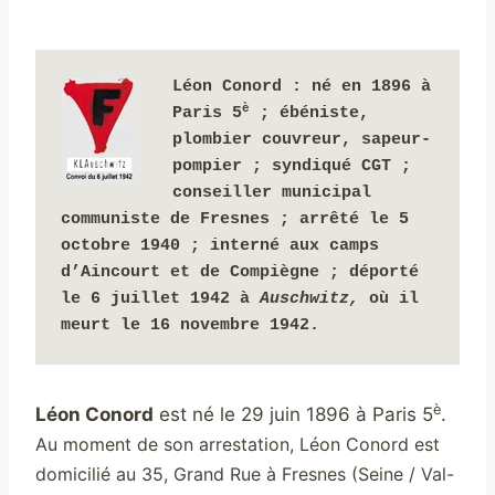
Léon Conord
: né en 1896 à 
è
Paris 5
 ; ébéniste, 
plombier couvreur, sapeur-
pompier ; syndiqué CGT ; 
conseiller municipal 
communiste
de Fresnes ;
arrêté le 5 
octobre 1940 ;
interné aux camps 
d’Aincourt et 
de Compiègne ; déporté 
le 6 juillet 1942 à 
Auschwitz, 
où il 
meurt le 16 novembre 1942. 
è
Léon Conord
est né le 29 juin 1896 à Paris 5
.
Au moment de son arrestation, Léon Conord est
domicilié au 35, Grand Rue à Fresnes (Seine / Val-