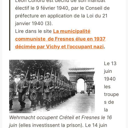
Léon Conord est déchu de son mandat
électif le 9 février 1940, par le Conseil de
préfecture en application de la Loi du 21
janvier 1940 (3).
Lire dans le site
La municipalité
communiste de Fresnes élue en 1937
décimée par Vichy et l’occupant nazi
.
Le 13
juin
1940
les
troupe
s de
la
Wehrmacht
occupent Créteil et Fresnes le 16
juin
(elles investissent la prison)
.
Le 14 juin