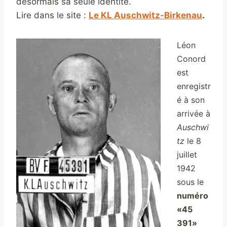
désormais sa seule identité.
Lire dans le site :
Le KL Auschwitz-Birkenau
.
Léon
Conord
est
enregistr
é à son
arrivée à
Auschwi
tz
le 8
juillet
1942
sous le
numéro
«45
391»