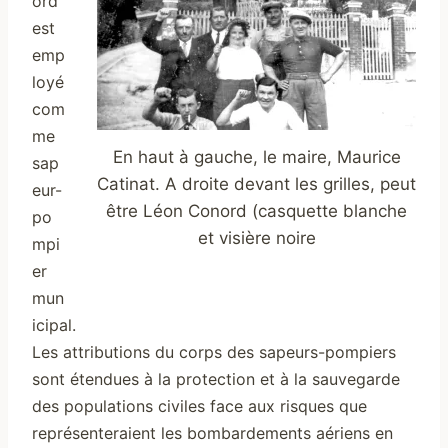
ord
est
emp
loyé
com
me
En haut à gauche, le maire, Maurice
sap
Catinat. A droite devant les grilles, peut
eur-
être Léon Conord (casquette blanche
po
et visière noire
mpi
er
mun
icipal.
L
es attributions du corps des sapeurs-pompiers
sont étendues à la protection et à la sauvegarde
des populations civiles face aux risques que
représenteraient les bombardements aériens en