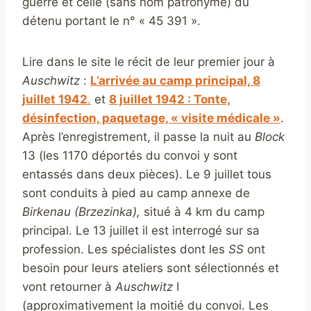
guerre et celle (sans nom patronyme) du
détenu portant le n° « 45 391 ».
Lire dans le site le récit de leur premier jour à
Auschwitz
:
L’arrivée au camp principal, 8
juillet 1942
.
et
8 juillet 1942 : Tonte,
désinfection, paquetage, « visite médicale »
.
Après l’enregistrement, il passe la nuit au
Block
13 (les 1170 déportés du convoi y sont
entassés dans deux pièces). Le 9 juillet tous
sont conduits à pied au camp annexe de
Birkenau (Brzezinka),
situé à 4 km du camp
principal. Le 13 juillet il est interrogé sur sa
profession. Les spécialistes dont les
SS
ont
besoin pour leurs ateliers sont sélectionnés et
vont retourner à
Auschwitz
I
(approximativement la moitié du convoi. Les