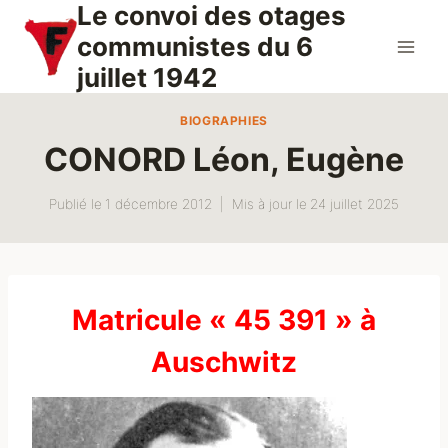
Le convoi des otages
Aller
au
communistes du 6
contenu
juillet 1942
BIOGRAPHIES
CONORD Léon, Eugène
Publié le
1 décembre 2012
Mis à jour le
24 juillet 2025
Matricule « 45 391 » à
Auschwitz