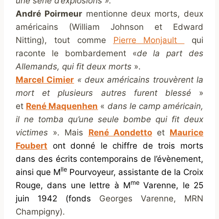
une série d’explosions ».
André Poirmeur
mentionne deux morts, deux
américains (William Johnson et Edward
Nitting), tout comme
Pierre Monjault
qui
raconte le bombardement «
de la part des
Allemands, qui fit deux morts
».
Marcel Cimier
« deux américains trouvèrent la
mort et plusieurs autres furent blessé
»
et
René Maquenhen
«
dans le camp américain,
il ne tomba qu’une seule bombe qui fit deux
victimes
». Mais
René Aondetto
et
Maurice
Foubert
ont donné le chiffre de trois morts
dans des écrits contemporains de l’évènement,
lle
ainsi que M
Pourvoyeur, assistante de la Croix
me
Rouge, dans une lettre à M
Varenne, le 25
juin 1942 (fonds
Georges Varenne, MRN
Champigny).