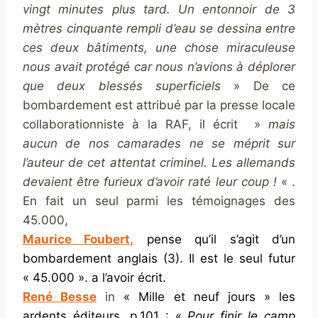
vingt minutes plus tard. Un entonnoir de 3
mètres cinquante rempli d’eau se dessina entre
ces deux bâtiments, une chose miraculeuse
nous avait protégé car nous n’avions à déplorer
que deux blessés superficiels
» De ce
bombardement est attribué par la presse locale
collaborationniste à la RAF, il écrit »
mais
aucun de nos camarades ne se méprit sur
l’auteur de cet attentat criminel. Les allemands
devaient être furieux d’avoir raté leur coup !
« .
En fait un seul parmi les témoignages des
45.000,
Maurice Foubert,
pense qu’il s’agit d’un
bombardement anglais (3). Il est le seul futur
« 45.000 ». a l’avoir écrit.
René Besse
in
« Mille et neuf jours » les
ardents éditeurs, p.101 : «
Pour finir le camp