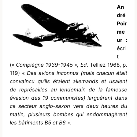
An
dré
Poir
me
ur :
écri
t
(«
Compiègne 1939-1945 »,
Ed.
Telliez 1968, p.
119) «
Des avions inconnus (mais chacun était
convaincu qu’ils étaient allemands et usaient
de représailles au lendemain de la fameuse
évasion des 19 communistes) larguèrent dans
ce secteur anglo-saxon vers deux heures du
matin, plusieurs bombes qui endommagèrent
les bâtiments B5 et B6
».