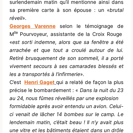
surlendemain matin qu’il mentionne ainsi dans
sa première carte à son épouse : un «
brutal
réveil
».
Georges Varenne
selon le témoignage de
lle
M
Pourvoyeur, assistante de la Croix Rouge
«
est sorti indemne, alors que sa fenêtre a été
arrachée et que tout a croulé autour de lui.
Retiré brusquement de son sommeil, il a porté
vivement secours à ses camarades blessés et
les a transportés à l’infirmerie
».
C’est
Henri Gaget
qui a relaté de façon la plus
précise
le bombardement : «
Dans la nuit du 23
au 24, nous fûmes réveillés par une explosion
formidable après avoir entendu un avion. Celui-
ci venait de lâcher 14 bombes sur le camp. Le
lendemain matin, c’était beau ! Il n’y avait plus
une vitre et les bâtiments étaient dans un drôle