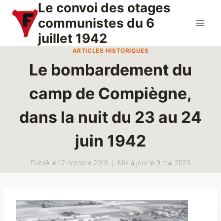
Le convoi des otages
Aller
au
communistes du 6
contenu
juillet 1942
ARTICLES HISTORIQUES
Le bombardement du
camp de Compiègne,
dans la nuit du 23 au 24
juin 1942
Publié le
12 octobre 2016
Mis à jour le
9 mai 2023