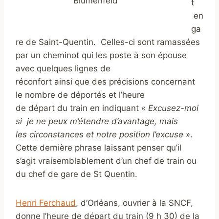
Blumenfeld
t
en
ga
re de Saint-Quentin. Celles-ci sont ramassées
par un cheminot qui les poste à son épouse
avec quelques lignes de
réconfort ainsi que des précisions concernant
le nombre de déportés et l’heure
de départ du train en indiquant «
Excusez-moi
si je ne peux m’étendre d’avantage, mais
les circonstances et notre position l’excuse
».
Cette dernière phrase laissant penser qu’il
s’agit vraisemblablement d’un chef de train ou
du chef de gare de St Quentin.
Henri Ferchaud
, d’Orléans, ouvrier à la SNCF,
donne l’heure de départ du train (9 h 30) de la