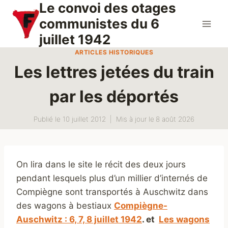
Le convoi des otages
Aller
au
communistes du 6
contenu
juillet 1942
ARTICLES HISTORIQUES
Les lettres jetées du train
par les déportés
Publié le
10 juillet 2012
Mis à jour le
8 août 2026
On lira dans le site le récit des deux jours
pendant lesquels plus d’un millier d’internés de
Compiègne sont transportés à Auschwitz dans
des wagons à bestiaux
Compiègne-
Auschwitz : 6, 7, 8 juillet 1942
. et
Les wagons