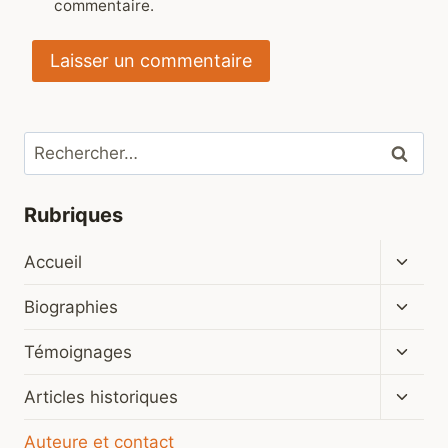
commentaire.
Rechercher :
Rubriques
Ouvrir
Accueil
le
menu
Ouvrir
Biographies
enfan
le
menu
Ouvrir
Témoignages
enfan
le
menu
Ouvrir
Articles historiques
enfan
le
menu
Auteure et contact