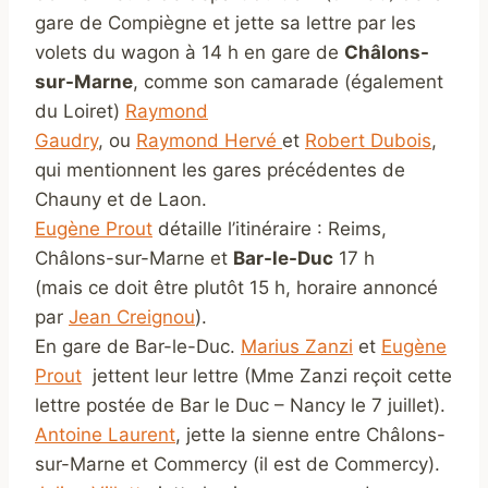
gare de Compiègne et jette sa lettre par les
volets du wagon à 14 h en gare de
Châlons-
sur-Marne
, comme son camarade (également
du Loiret)
Raymond
Gaudry
, ou
Raymond Hervé
et
Robert Dubois
,
qui mentionnent les gares précédentes de
Chauny et de Laon.
Eugène Prout
détaille l’itinéraire : Reims,
Châlons-sur-Marne et
Bar-le-Duc
17 h
(mais ce doit être plutôt 15 h, horaire annoncé
par
Jean Creignou
).
En gare de Bar-le-Duc.
Marius Zanzi
et
Eugène
Prout
jettent leur lettre (Mme Zanzi reçoit cette
lettre postée de Bar le Duc – Nancy le 7 juillet).
Antoine Laurent
, jette la sienne entre Châlons-
sur-Marne et Commercy (il est de Commercy).