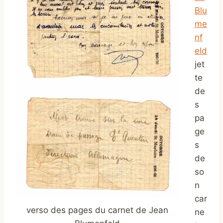
Blu
me
nf
eld
jet
te
de
s
pa
ge
s
de
so
n
car
verso des pages du carnet de Jean
ne