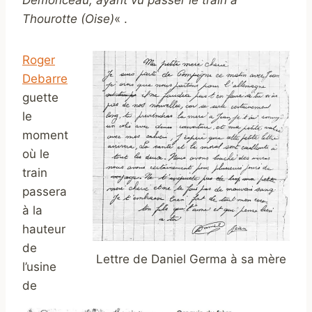
Thourotte (Oise)
« .
Roger
Debarre
guette
le
moment
où le
train
passera
à la
hauteur
de
Lettre de Daniel Germa à sa mère
l’usine
de