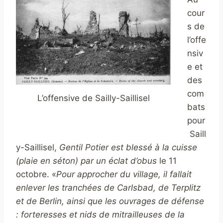
cour
s de
l’offe
nsiv
e et
des
com
L’offensive de Sailly-Saillisel
bats
pour
Saill
y-Saillisel,
Gentil Potier est blessé à la cuisse
(plaie en séton) par un éclat d’obus
le 11
octobre. «
Pour approcher du village, il fallait
enlever les tranchées de Carlsbad, de Terplitz
et de Berlin, ainsi que les ouvrages de défense
: forteresses et nids de mitrailleuses de la