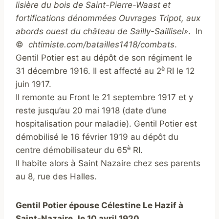
lisière du bois de Saint-Pierre-Waast et
fortifications dénommées Ouvrages Tripot, aux
abords ouest du château de Sailly-Saillisel»
. I
n
©
chtimiste.com/batailles1418/combats
.
Gentil Potier est au dépôt de son régiment le
è
31 décembre 1916. Il est affecté au 2
RI le 12
juin 1917.
Il remonte au Front le 21 septembre 1917 et y
reste jusqu’au 20 mai 1918 (date d’une
hospitalisation pour maladie). Gentil Potier est
démobilisé le 16 février 1919 au dépôt du
è
centre démobilisateur du 65
RI.
Il habite alors à Saint Nazaire chez ses parents
au 8, rue des Halles.
Gentil Potier épouse Célestine Le Hazif à
Saint-Nazaire
,
le 10 avril 1920.