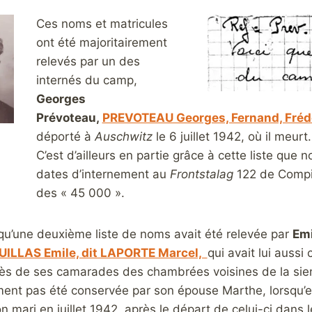
Ces noms et matricules
ont été majoritairement
relevés par un des
internés du camp,
Georges
Prévoteau,
PREVOTEAU Georges, Fernand, Fréd
déporté à
Auschwitz
le 6 juillet 1942, où il meurt.
C’est d’ailleurs en partie grâce à cette liste que
dates d’internement au
Frontstalag
122 de Compi
des « 45 000 ».
u’une deuxième liste de noms avait été relevée par
Emi
ILLAS Emile, dit LAPORTE Marcel,
qui avait lui aussi
s de ses camarades des chambrées voisines de la sienne
nt pas été conservée par son épouse Marthe, lorsqu’ell
on mari en juillet 1942, après le départ de celui-ci dans 