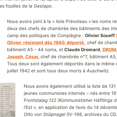
les fouilles de la
Gestapo.
Nous avons joint à la « liste Prévoteau » les noms re
deux des chefs de chambrée des bâtiments des int
camp des politiques de Compiègne :
Olivier Soueff
Olivier, résistant dès 1940, déporté,
chef de cham
bâtiment A5 – 44 noms, et
Claude Dromard
,
DROMA
Joseph, César
,
chef de chambrée n°7, bâtiment A5
Tous deux sont également déportés dans le même 
juillet 1942 et sont tous deux morts à
Auschwitz
.
Nous avons également utilisé la liste de 13
jeunes communistes internés – nés entre 191
Frontstalag 122 (Kommunistisher Häftlings de
l’Est »,
en application de l’avis du 14 décem
Otto von Stülpnagel
(IV-198, archives du CD