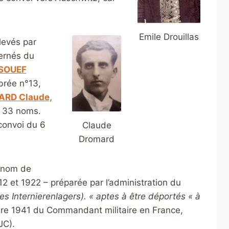
Emile Drouillas
levés par
ernés du
SOUEF
brée n°13,
RD Claude,
, 33 noms.
convoi du 6
Claude
Dromard
1 nom de
2 et 1922 – préparée par l’administration du
s Internierenlagers). « aptes à être déportés « à
bre 1941 du Commandant militaire en France,
JC).