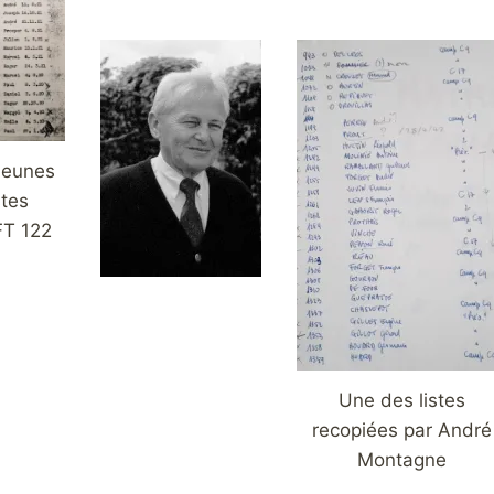
 jeunes
tes
FT 122
Une des listes
recopiées par André
Montagne