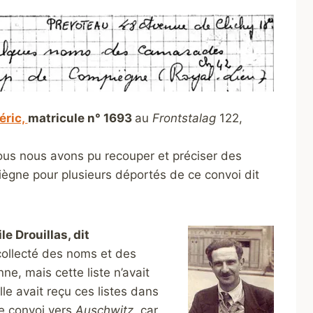
éric,
matricule n° 1693
au
Frontstalag
122,
 nous nous avons pu recouper et préciser des
ègne pour plusieurs déportés de ce convoi dit
le Drouillas, dit
 collecté des noms et des
, mais cette liste n’avait
e avait reçu ces listes dans
le convoi vers
Auschwitz
, car