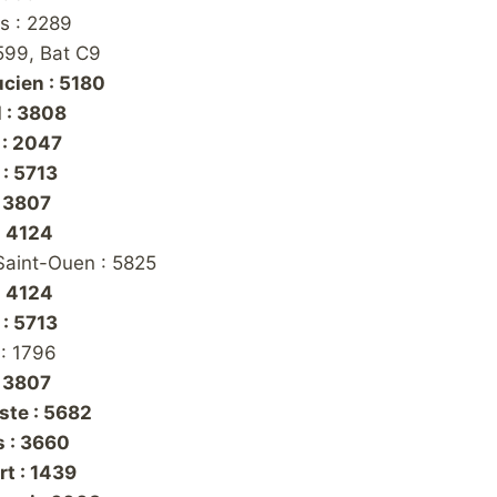
s : 2289
 599, Bat C9
cien : 5180
 : 3808
 : 2047
: 5713
: 3807
: 4124
 Saint-Ouen : 5825
: 4124
: 5713
 : 1796
: 3807
te : 5682
 : 3660
t : 1439