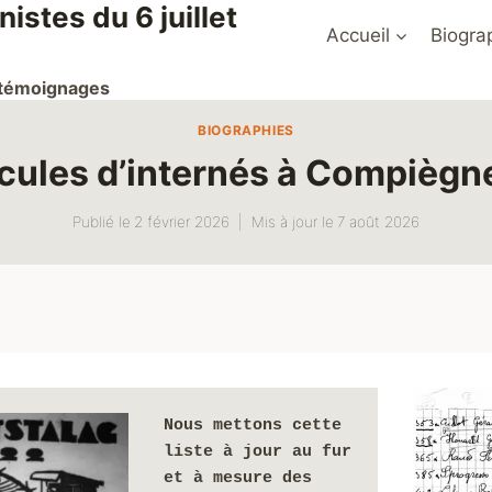
stes du 6 juillet
Accueil
Biogra
t témoignages
BIOGRAPHIES
cules d’internés à Compiègne 
Publié le
2 février 2026
Mis à jour le
7 août 2026
Nous mettons cette 
liste à jour au fur 
et à mesure des 