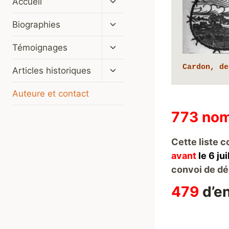
Accueil
le
menu
Ouvrir/fermer
Biographies
enfant
le
menu
Ouvrir/fermer
Témoignages
enfant
le
menu
Cardon, de
Ouvrir/fermer
Articles historiques
enfant
le
menu
Auteure et contact
enfant
773
nom
Cette liste 
avant
le 6 jui
convoi de dé
479
d’e