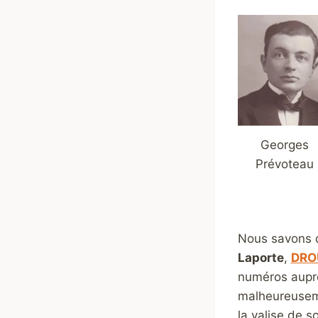
Georges
Prévoteau
Nous savons q
Laporte
,
DROU
numéros auprè
malheureuseme
la valise de s